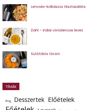
Lencsés-kolbászos tésztasaláta
Dahl – indiai vöröslencse leves
Sütőtökös tócsni
TÉMÁK
Előételek
Desszertek
Blog
Főételek