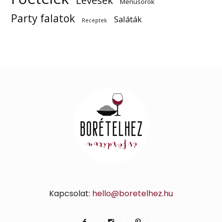
Levesek
Menüsorok
Party falatok
Saláták
Receptek
Kapcsolat:
hello@boretelhez.hu