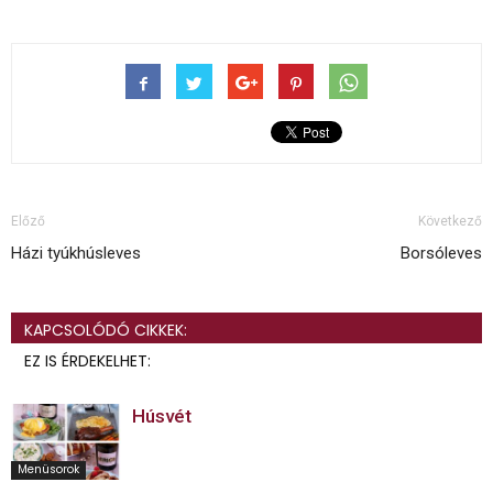
Előző
Következő
Házi tyúkhúsleves
Borsóleves
KAPCSOLÓDÓ CIKKEK:
EZ IS ÉRDEKELHET:
Húsvét
Menüsorok