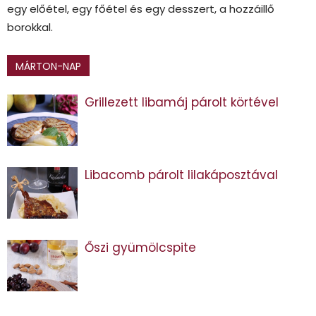
egy előétel, egy főétel és egy desszert, a hozzáillő
borokkal.
MÁRTON-NAP
Grillezett libamáj párolt körtével
Libacomb párolt lilakáposztával
Őszi gyümölcspite