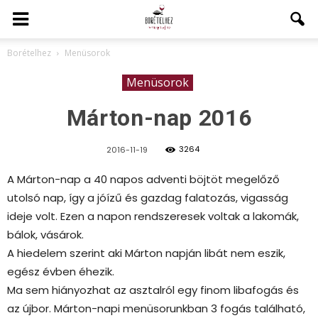
Borételhez
Menüsorok
Menüsorok
Márton-nap 2016
3264
2016-11-19
A Márton-nap a 40 napos adventi böjtöt megelőző
utolsó nap, így a jóízű és gazdag falatozás, vigasság
ideje volt. Ezen a napon rendszeresek voltak a lakomák,
bálok, vásárok.
A hiedelem szerint aki Márton napján libát nem eszik,
egész évben éhezik.
Ma sem hiányozhat az asztalról egy finom libafogás és
az újbor. Márton-napi menüsorunkban 3 fogás található,