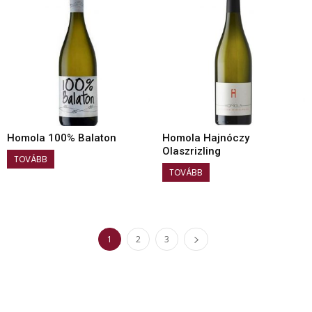
Homola 100% Balaton
Homola Hajnóczy
Olaszrizling
TOVÁBB
TOVÁBB
1
2
3