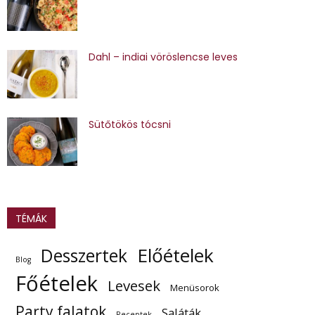
Dahl – indiai vöröslencse leves
Sütőtökös tócsni
TÉMÁK
Előételek
Desszertek
Blog
Főételek
Levesek
Menüsorok
Party falatok
Saláták
Receptek