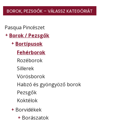
BOROK, PEZSGŐK – VÁLASSZ KATEGÓRIÁT
Pasqua Pincészet
Borok / Pezsgők
Bortípusok
Fehérborok
Rozéborok
Sillerek
Vörösborok
Habzó és gyöngyöző borok
Pezsgők
Koktélok
Borvidékek
Borászatok