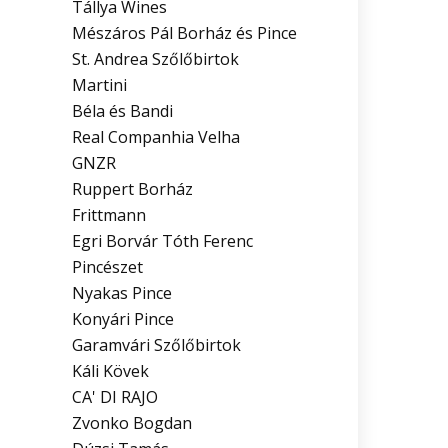
Tállya Wines
Mészáros Pál Borház és Pince
St. Andrea Szőlőbirtok
Martini
Béla és Bandi
Real Companhia Velha
GNZR
Ruppert Borház
Frittmann
Egri Borvár Tóth Ferenc
Pincészet
Nyakas Pince
Konyári Pince
Garamvári Szőlőbirtok
Káli Kövek
CA' DI RAJO
Zvonko Bogdan