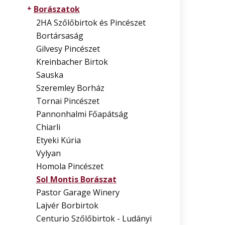
Borászatok
2HA Szőlőbirtok és Pincészet
Bortársaság
Gilvesy Pincészet
Kreinbacher Birtok
Sauska
Szeremley Borház
Tornai Pincészet
Pannonhalmi Főapátság
Chiarli
Etyeki Kúria
Vylyan
Homola Pincészet
Sol Montis Borászat
Pastor Garage Winery
Lajvér Borbirtok
Centurio Szőlőbirtok - Ludányi