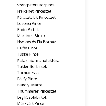
Szentpéteri Borpince
Freixenet Pincészet
Kárásztelek Pincészet
Losonci Pince
Bodri Birtok
Martinus Birtok
Nyolcas és Fia Borház
Pálffy Pince
Tüske Pince
Kislaki Bormanufaktúra
Takler Borbirtok
Tormaresca
Pállfy Pince
Bukolyi Marcell
Thummerer Pincészet
Légli Szőlőbirtok
Márkvárt Pince