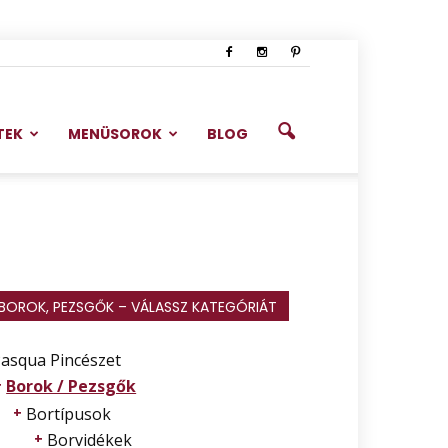
TEK
MENÜSOROK
BLOG
BOROK, PEZSGŐK – VÁLASSZ KATEGÓRIÁT
asqua Pincészet
Borok / Pezsgők
Bortípusok
Borvidékek