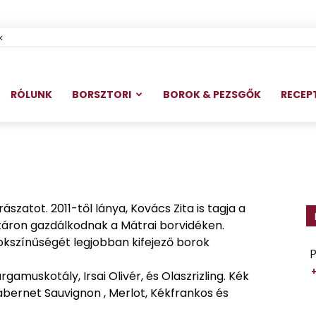
k
RÓLUNK
BORSZTORI
BOROK & PEZSGŐK
RECEP
szatot. 2011-től lánya, Kovács Zita is tagja a
ektáron gazdálkodnak a Mátrai borvidéken.
okszínűségét legjobban kifejező borok
P
rgamuskotály, Irsai Olivér, és Olaszrizling. Kék
abernet Sauvignon , Merlot, Kékfrankos és