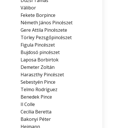
Dúzsi Tamás
Válibor
Fekete Borpince
Németh János Pincészet
Gere Attila Pincészete
Törley Pezsgőpincészet
Figula Pincészet
Bujdosó pincészet
Laposa Borbirtok
Demeter Zoltán
Haraszthy Pincészet
Sebestyén Pince
Telmo Rodríguez
Benedek Pince
Il Colle
Cecilia Beretta
Bakonyi Péter
Heimann