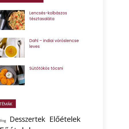
Lencsés-kolbászos
tésztasaláta
Dahl – indiai vöröslencse
leves
Sütőtökös tócsni
TÉMÁK
Előételek
Desszertek
Blog