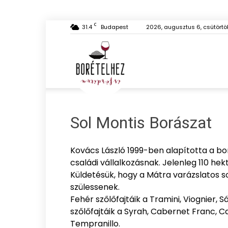
C
31.4
Budapest
2026, augusztus 6, csütörtö
Borételhez
és
Sol Montis Borászat
Kovács László 1999-ben alapította a borá
családi vállalkozásnak. Jelenleg 110 h
fordítva
Küldetésük, hogy a Mátra varázslatos s
szülessenek.
Fehér szőlőfajtáik a Tramini, Viognier, Sá
szőlőfajtáik a Syrah, Cabernet Franc, C
Tempranillo.