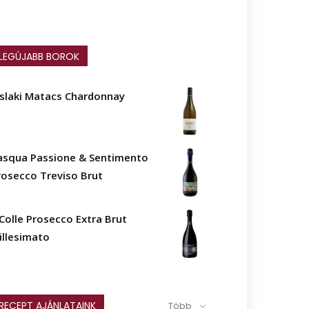
LEGÚJABB BOROK
islaki Matacs Chardonnay
asqua Passione & Sentimento
rosecco Treviso Brut
l Colle Prosecco Extra Brut
illesimato
RECEPT AJÁNLATAINK
Több