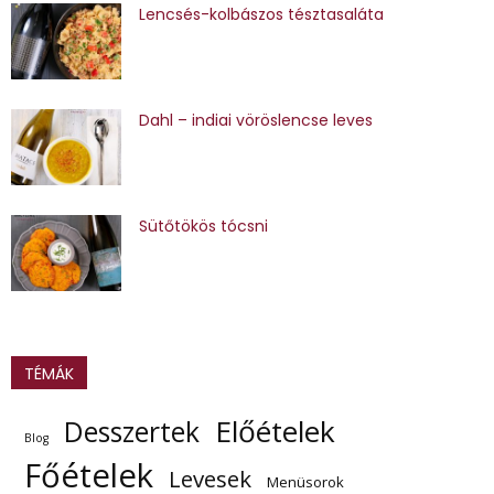
Lencsés-kolbászos tésztasaláta
Dahl – indiai vöröslencse leves
Sütőtökös tócsni
TÉMÁK
Előételek
Desszertek
Blog
Főételek
Levesek
Menüsorok