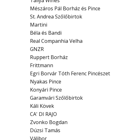
Tállya Wines
Mészáros Pál Borház és Pince
St. Andrea Szőlőbirtok
Martini
Béla és Bandi
Real Companhia Velha
GNZR
Ruppert Borház
Frittmann
Egri Borvár Tóth Ferenc Pincészet
Nyakas Pince
Konyári Pince
Garamvári Szőlőbirtok
Káli Kövek
CA' DI RAJO
Zvonko Bogdan
Dúzsi Tamás
Válibor