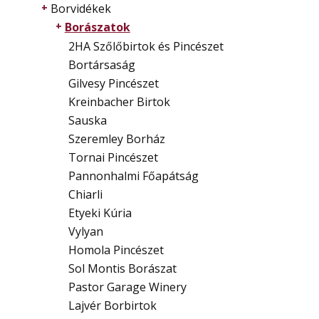
Borvidékek
Borászatok
2HA Szőlőbirtok és Pincészet
Bortársaság
Gilvesy Pincészet
Kreinbacher Birtok
Sauska
Szeremley Borház
Tornai Pincészet
Pannonhalmi Főapátság
Chiarli
Etyeki Kúria
Vylyan
Homola Pincészet
Sol Montis Borászat
Pastor Garage Winery
Lajvér Borbirtok