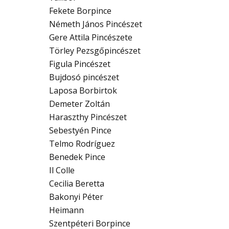
Fekete Borpince
Németh János Pincészet
Gere Attila Pincészete
Törley Pezsgőpincészet
Figula Pincészet
Bujdosó pincészet
Laposa Borbirtok
Demeter Zoltán
Haraszthy Pincészet
Sebestyén Pince
Telmo Rodríguez
Benedek Pince
Il Colle
Cecilia Beretta
Bakonyi Péter
Heimann
Szentpéteri Borpince