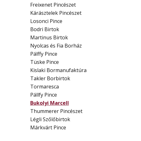
Freixenet Pincészet
Kárásztelek Pincészet
Losonci Pince
Bodri Birtok
Martinus Birtok
Nyolcas és Fia Borház
Pálffy Pince
Tüske Pince
Kislaki Bormanufaktúra
Takler Borbirtok
Tormaresca
Pállfy Pince
Bukolyi Marcell
Thummerer Pincészet
Légli Szőlőbirtok
Márkvárt Pince