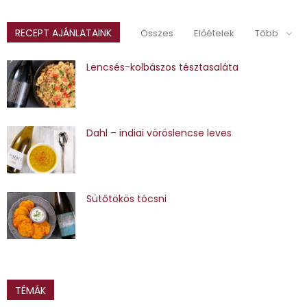
RECEPT AJÁNLATAINK
Összes
Előételek
Több
Lencsés-kolbászos tésztasaláta
Dahl – indiai vöröslencse leves
Sütőtökös tócsni
TÉMÁK