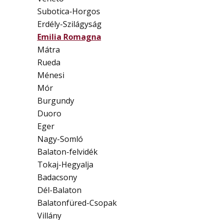
Subotica-Horgos
Erdély-Szilágyság
Emilia Romagna
Mátra
Rueda
Ménesi
Mór
Burgundy
Duoro
Eger
Nagy-Somló
Balaton-felvidék
Tokaj-Hegyalja
Badacsony
Dél-Balaton
Balatonfüred-Csopak
Villány