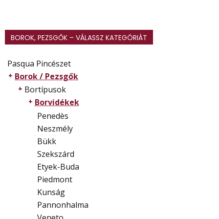
BOROK, PEZSGŐK – VÁLASSZ KATEGÓRIÁT
Pasqua Pincészet
Borok / Pezsgők
Bortípusok
Borvidékek
Penedès
Neszmély
Bükk
Szekszárd
Etyek-Buda
Piedmont
Kunság
Pannonhalma
Veneto