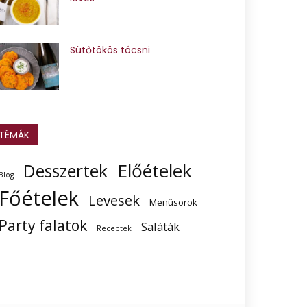
Sütőtökös tócsni
TÉMÁK
Előételek
Desszertek
Blog
Főételek
Levesek
Menüsorok
Party falatok
Saláták
Receptek