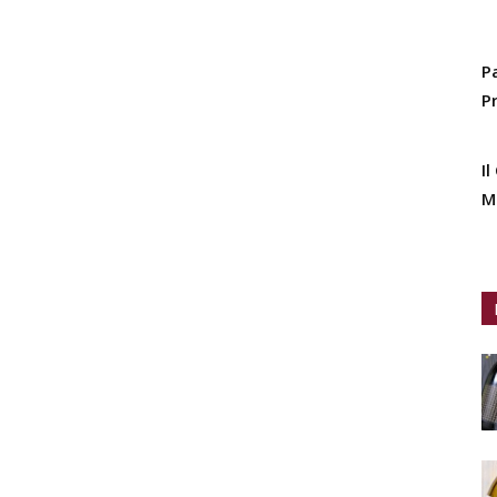
P
P
I
M