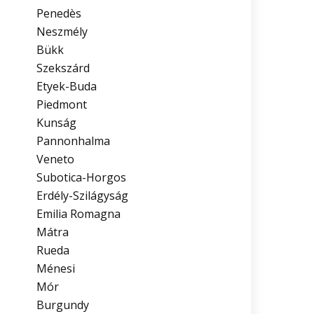
Penedès
Neszmély
Bükk
Szekszárd
Etyek-Buda
Piedmont
Kunság
Pannonhalma
Veneto
Subotica-Horgos
Erdély-Szilágyság
Emilia Romagna
Mátra
Rueda
Ménesi
Mór
Burgundy