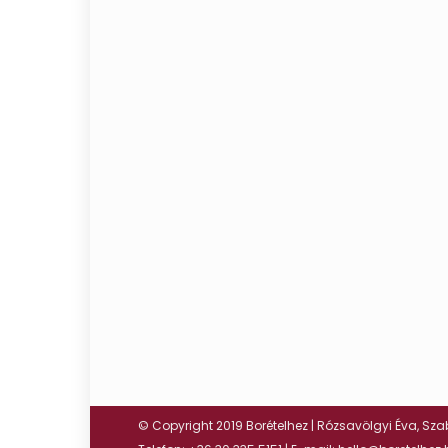
© Copyright 2019 Borételhez | Rózsavölgyi Éva, Szab