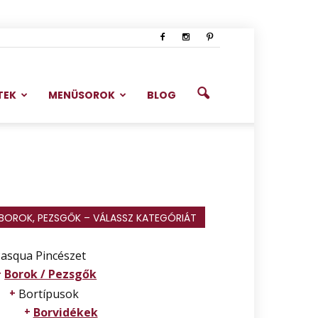
TEK
MENÜSOROK
BLOG
BOROK, PEZSGŐK – VÁLASSZ KATEGÓRIÁT
asqua Pincészet
Borok / Pezsgők
Bortípusok
Borvidékek