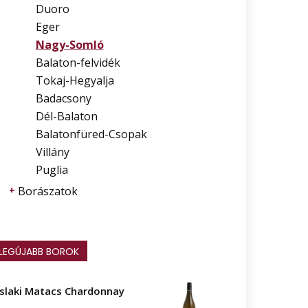
Duoro
Eger
Nagy-Somló
Balaton-felvidék
Tokaj-Hegyalja
Badacsony
Dél-Balaton
Balatonfüred-Csopak
Villány
Puglia
Borászatok
LEGÚJABB BOROK
islaki Matacs Chardonnay