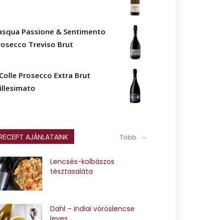
asqua Passione & Sentimento
rosecco Treviso Brut
l Colle Prosecco Extra Brut
illesimato
RECEPT AJÁNLATAINK
Több
Lencsés-kolbászos
tésztasaláta
Dahl – indiai vöröslencse
leves