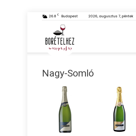
C
26.8
Budapest
2026, augusztus 7, péntek
Borételhez
és
Nagy-Somló
fordítva