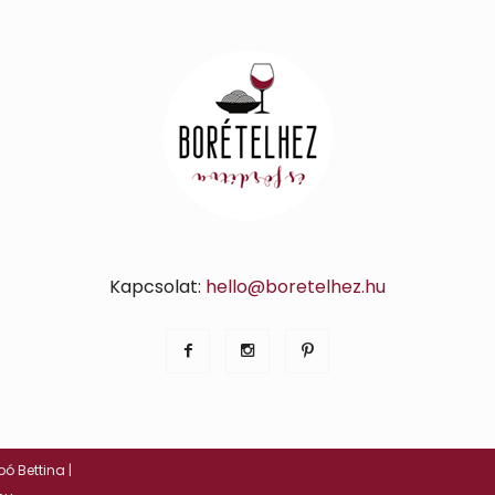
Kapcsolat:
hello@boretelhez.hu
ó Bettina |