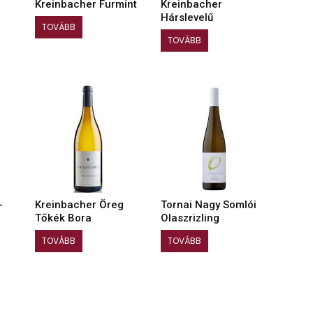
Kreinbacher Furmint
Kreinbacher
Hárslevelű
TOVÁBB
TOVÁBB
-
Kreinbacher Öreg
Tornai Nagy Somlói
Tőkék Bora
Olaszrizling
TOVÁBB
TOVÁBB