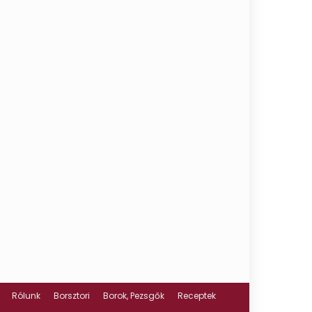
Rólunk
Borsztori
Borok, Pezsgők
Receptek