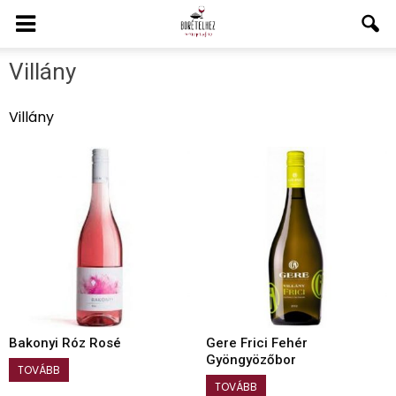
Villány
Villány
Bakonyi Róz Rosé
Gere Frici Fehér
Gyöngyözőbor
TOVÁBB
TOVÁBB