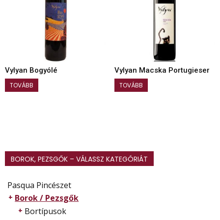
Vylyan Bogyólé
Vylyan Macska Portugieser
TOVÁBB
TOVÁBB
BOROK, PEZSGŐK – VÁLASSZ KATEGÓRIÁT
Pasqua Pincészet
Borok / Pezsgők
Bortípusok