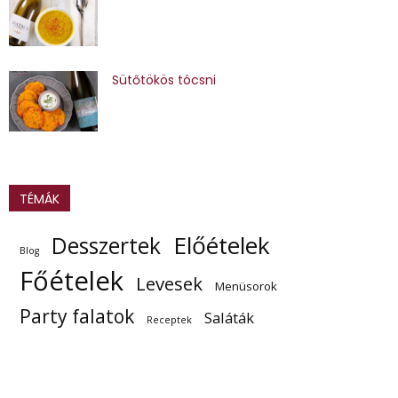
Sütőtökös tócsni
TÉMÁK
Előételek
Desszertek
Blog
Főételek
Levesek
Menüsorok
Party falatok
Saláták
Receptek