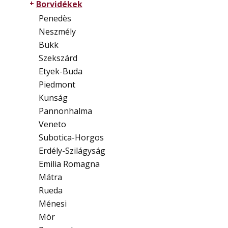
Borvidékek
Penedès
Neszmély
Bükk
Szekszárd
Etyek-Buda
Piedmont
Kunság
Pannonhalma
Veneto
Subotica-Horgos
Erdély-Szilágyság
Emilia Romagna
Mátra
Rueda
Ménesi
Mór