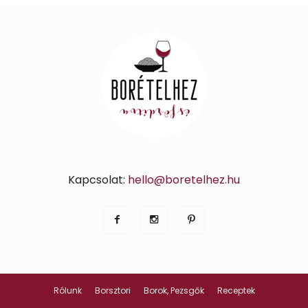
Kapcsolat:
hello@boretelhez.hu
Rólunk
Borsztori
Borok, Pezsgők
Receptek