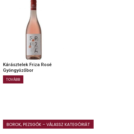
Kárásztelek Friza Rosé
Gyöngyözőbor
TOVÁBB
BOROK, PEZSGŐK – VÁLASSZ KATEGÓRIÁT