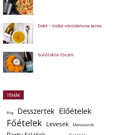
Dahl – indiai vöröslencse leves
Sütőtökös tócsni
TÉMÁK
Előételek
Desszertek
Blog
Főételek
Levesek
Menüsorok