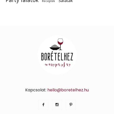
Party falatok
Saláták
Receptek
Kapcsolat:
hello@boretelhez.hu