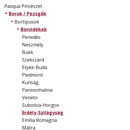
Pasqua Pincészet
Borok / Pezsgők
Bortípusok
Borvidékek
Penedès
Neszmély
Bükk
Szekszárd
Etyek-Buda
Piedmont
Kunság
Pannonhalma
Veneto
Subotica-Horgos
Erdély-Szilágyság
Emilia Romagna
Mátra