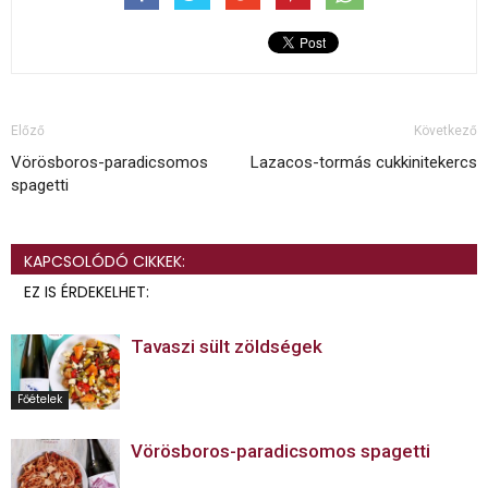
Előző
Következő
Vörösboros-paradicsomos
Lazacos-tormás cukkinitekercs
spagetti
KAPCSOLÓDÓ CIKKEK:
EZ IS ÉRDEKELHET:
Tavaszi sült zöldségek
Főételek
Vörösboros-paradicsomos spagetti