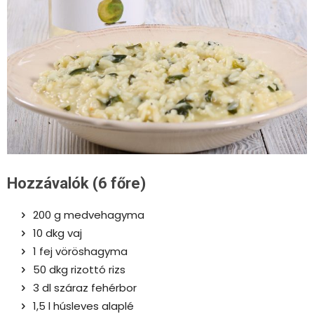
Hozzávalók (6 főre)
200 g medvehagyma
10 dkg vaj
1 fej vöröshagyma
50 dkg rizottó rizs
3 dl száraz fehérbor
1,5 l húsleves alaplé