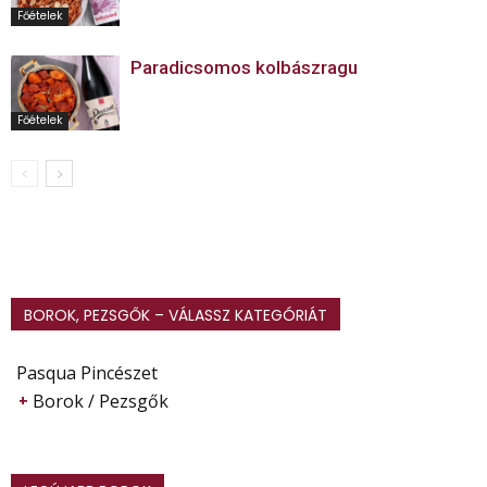
Főételek
Paradicsomos kolbászragu
Főételek
BOROK, PEZSGŐK – VÁLASSZ KATEGÓRIÁT
Pasqua Pincészet
Borok / Pezsgők