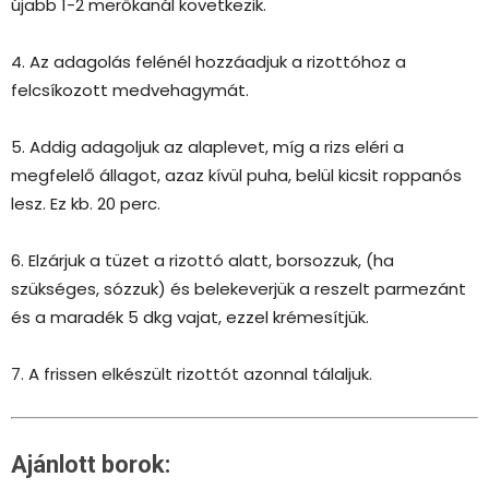
újabb 1-2 merőkanál következik.
4. Az adagolás felénél hozzáadjuk a rizottóhoz a
felcsíkozott medvehagymát.
5. Addig adagoljuk az alaplevet, míg a rizs eléri a
megfelelő állagot, azaz kívül puha, belül kicsit roppanós
lesz. Ez kb. 20 perc.
6. Elzárjuk a tüzet a rizottó alatt, borsozzuk, (ha
szükséges, sózzuk) és belekeverjük a reszelt parmezánt
és a maradék 5 dkg vajat, ezzel krémesítjük.
7. A frissen elkészült rizottót azonnal tálaljuk.
Ajánlott borok: