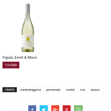
Figula Zenit & More
TOVÁBB
CÍMKÉK
medvehagyma
parmezán
rizottó
rizs
tavasz