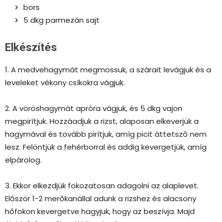
bors
5 dkg parmezán sajt
Elkészítés
1. A medvehagymát megmossuk, a szárait levágjuk és a
leveleket vékony csíkokra vágjuk.
2. A vöröshagymát apróra vágjuk, és 5 dkg vajon
megpirítjuk. Hozzáadjuk a rizst, alaposan elkeverjük a
hagymával és tovább pirítjuk, amíg picit áttetsző nem
lesz. Felöntjük a fehérborral és addig kevergetjük, amíg
elpárolog.
3. Ekkor elkezdjük fokozatosan adagolni az alaplevet.
Először 1-2 merőkanállal adunk a rizshez és alacsony
hőfokon kevergetve hagyjuk, hogy az beszívja. Majd