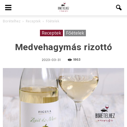
Borételhez
Receptek
Főételek
Receptek
Főételek
Medvehagymás rizottó
1863
2023-03-31