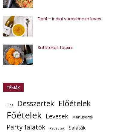
Dahl – indiai vöröslencse leves
Sütőtökös tócsni
TÉMÁK
Előételek
Desszertek
Blog
Főételek
Levesek
Menüsorok
Party falatok
Saláták
Receptek